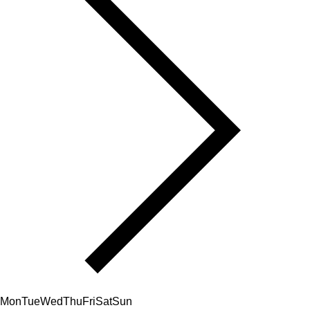
Mon
Tue
Wed
Thu
Fri
Sat
Sun