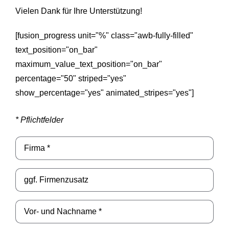
Vielen Dank für Ihre Unterstützung!
[fusion_progress unit="%" class="awb-fully-filled"
text_position="on_bar"
maximum_value_text_position="on_bar"
percentage="50" striped="yes"
show_percentage="yes" animated_stripes="yes"]
* Pflichtfelder